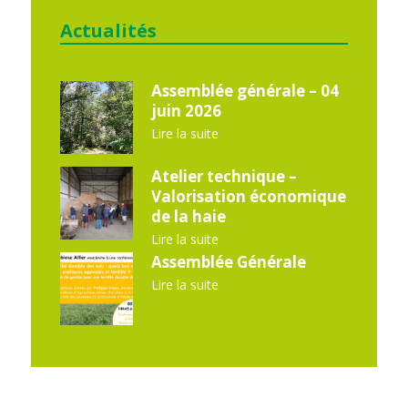
Actualités
Assemblée générale – 04
juin 2026
Lire la suite
Atelier technique –
Valorisation économique
de la haie
Lire la suite
Assemblée Générale
Lire la suite