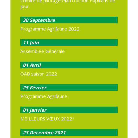
Comité de pilotage Plan d’action Papillons de
jour
30
Septembre
Programme Agrifaune 2022
11
Juin
Assemblée Générale
01
Avril
OAB saison 2022
25
Février
Programme Agrifaune
01
janvier
MEILLEURS VŒUX 2022 !
23
Décembre 2021