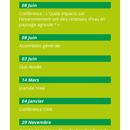
08
Juin
Conférence : « Quels impacts sur
l’environnement ont des retenues d’eau en
paysage agricole ? »
08
Juin
Assemblée générale
03
Juin
Club Abeille
14
Mars
Journée Haie
04
Janvier
Conférence OAB
29
Novembre