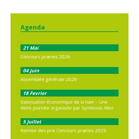
Agenda
21
Mai
Concours prairies 2026
04
Juin
Assemblée générale 2026
18
Fevrier
Valorisation économique de la haie – Une
demi-journée organisée par Symbiose Allier
5
Juillet
Remise des prix Concours prairies 2025