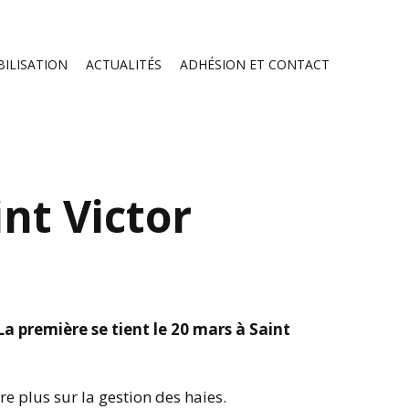
Skip
BILISATION
ACTUALITÉS
ADHÉSION ET CONTACT
to
content
IES
 PUBLIC
JOURNÉE HAIE
ATELIER TECHNIQUE –
VALORISATION
ÉCONOMIQUE DE LA H
’UNE
NE »
IRES
CONFÉRENCE PASCAL
E LA
BARTOUT
ÉDITION 2024
S
GNEMENT AGRICOLE
nt Victor
ATELIER PRAIRIES
ÉDITION 2023
La première se tient le 20 mars à Saint
e plus sur la gestion des haies.