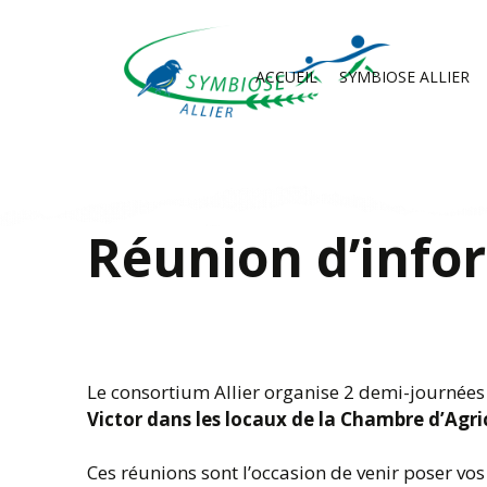
ACCUEIL
SYMBIOSE ALLIER
COMMUNIQUÉS DE
PRÉSENTATION
PRESSE
NOTRE CONSEIL
PAROLES D’AGRICULTEURS
D’ADMINISTRATION
Réunion d’infor
VIDÉOS
NOTRE COMITÉ
TECHNIQUE ET
SCIENTIFIQUE
NOS PARTENAIRES
Le consortium Allier organise 2 demi-journées d
Victor dans les locaux de la Chambre d’Agri
Ces réunions sont l’occasion de venir poser vos