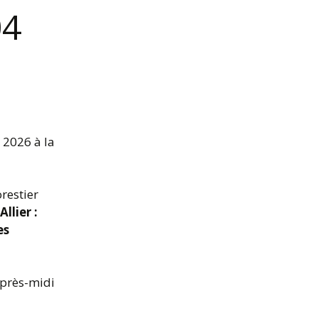
04
 2026 à la
restier
llier :
es
après-midi