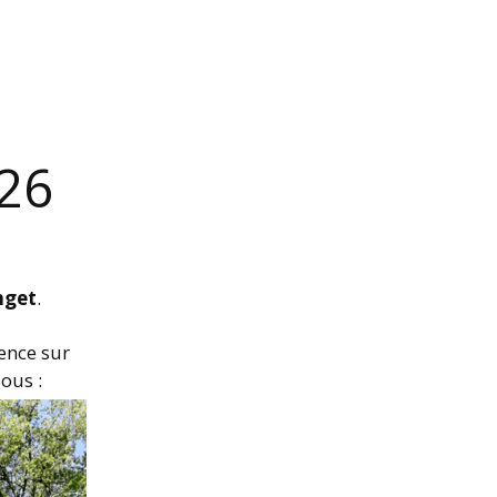
26
nget
.
ence sur
ous :