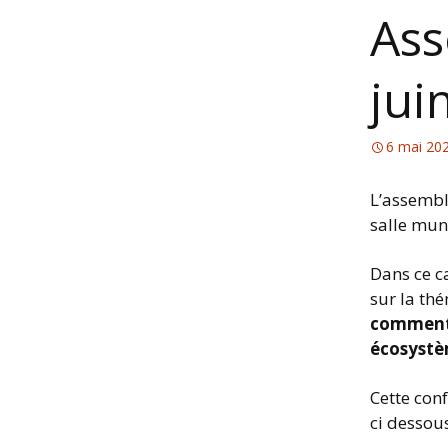
Ass
jui
6 mai 20
L’assembl
salle mun
Dans ce c
sur la th
comment 
écosystèm
Cette con
ci dessou