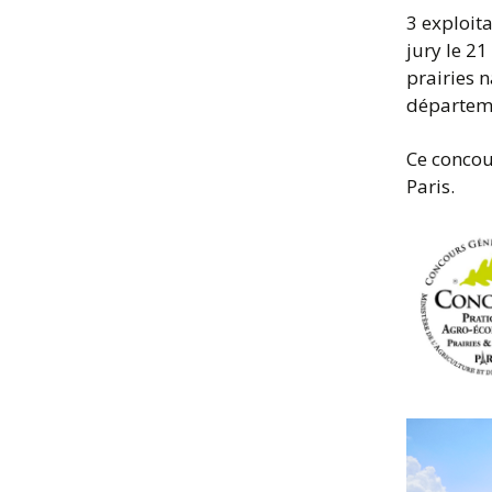
3 exploit
jury le 21
prairies 
départem
Ce concou
Paris.