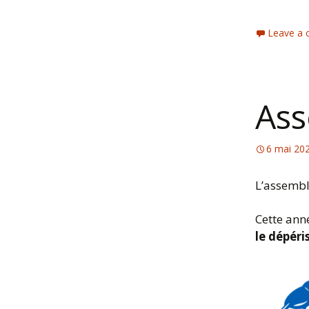
Leave a
Ass
6 mai 20
L’assembl
Cette ann
le dépéri